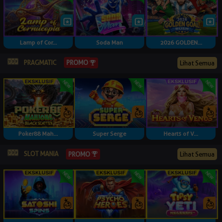
Lamp of Cor...
Soda Man
2026 GOLDEN...
PRAGMATIC
PROMO
Lihat Semua
Poker88 Mah...
Super Serge
Hearts of V...
SLOT MANIA
PROMO
Lihat Semua