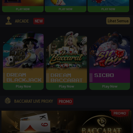
Lihat Semua
NEW
ARCADE
Play Now
Play Now
Play Now
BACCARAT LIVE PROXY
PROMO