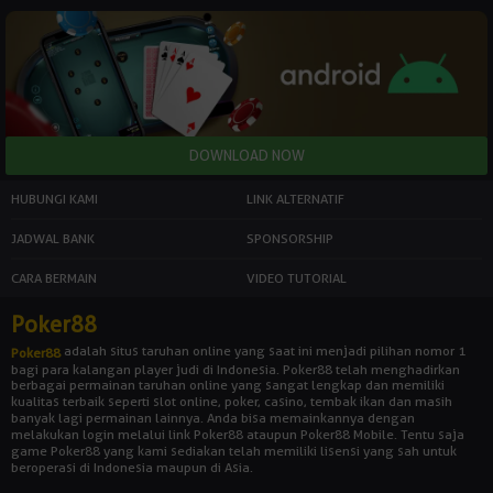
HUBUNGI KAMI
LINK ALTERNATIF
JADWAL BANK
SPONSORSHIP
CARA BERMAIN
VIDEO TUTORIAL
Poker88
adalah situs taruhan online yang saat ini menjadi pilihan nomor 1
Poker88
bagi para kalangan player judi di Indonesia. Poker88 telah menghadirkan
berbagai permainan taruhan online yang sangat lengkap dan memiliki
kualitas terbaik seperti slot online, poker, casino, tembak ikan dan masih
banyak lagi permainan lainnya. Anda bisa memainkannya dengan
melakukan login melalui link Poker88 ataupun Poker88 Mobile. Tentu saja
game Poker88 yang kami sediakan telah memiliki lisensi yang sah untuk
beroperasi di Indonesia maupun di Asia.