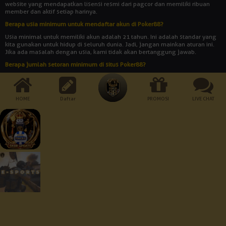
website yang mendapatkan lisensi resmi dari pagcor dan memiliki ribuan
member dan aktif setiap harinya.
Berapa usia minimum untuk mendaftar akun di Poker88?
Usia minimal untuk memiliki akun adalah 21 tahun. Ini adalah standar yang
kita gunakan untuk hidup di seluruh dunia. Jadi, jangan mainkan aturan ini.
Jika ada masalah dengan usia, kami tidak akan bertanggung jawab.
Berapa jumlah setoran minimum di situs Poker88?
Jumlah setoran minimum adalah Rp 10.000. Bukankah itu rendah? Dengan
uang yang begitu banyak, Anda bisa memainkan semua jenis permainan
yang disediakan oleh agen judi online POKER88.
HOME
Daftar
PROMOSI
LIVE CHAT
Cara Pembayaran:
Dukungan Perangkat :
Keamanan Terjamin :
© 2026 Poker88. All Rights Reserved | 18+