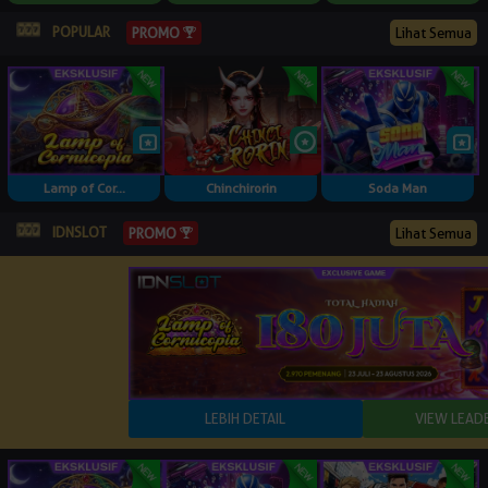
POPULAR
PROMO
Lihat Semua
Lamp of Cor...
Chinchirorin
Soda Man
IDNSLOT
PROMO
Lihat Semua