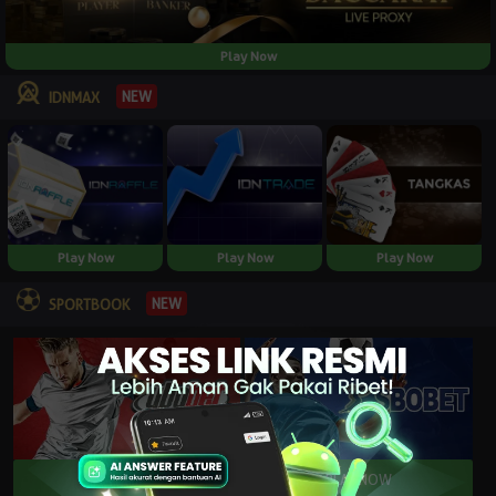
Play Now
NEW
IDNMAX
Play Now
Play Now
Play Now
NEW
SPORTBOOK